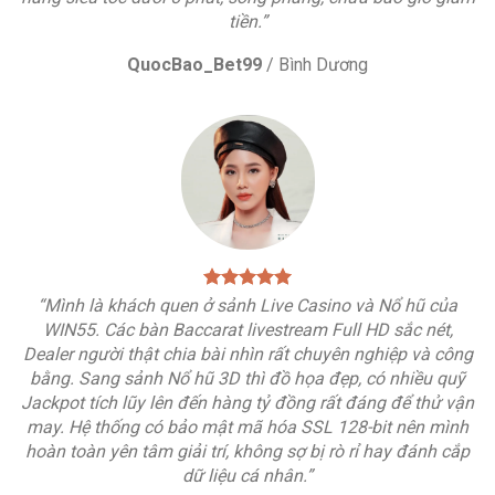
tiền.”
QuocBao_Bet99
/
Bình Dương
“Mình là khách quen ở sảnh Live Casino và Nổ hũ của
WIN55. Các bàn Baccarat livestream Full HD sắc nét,
Dealer người thật chia bài nhìn rất chuyên nghiệp và công
bằng. Sang sảnh Nổ hũ 3D thì đồ họa đẹp, có nhiều quỹ
Jackpot tích lũy lên đến hàng tỷ đồng rất đáng để thử vận
may. Hệ thống có bảo mật mã hóa SSL 128-bit nên mình
hoàn toàn yên tâm giải trí, không sợ bị rò rỉ hay đánh cắp
dữ liệu cá nhân.”