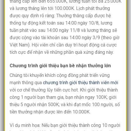
thăng cấp lên đến 655.000K, lương tuần tối đa 25.000K
và lương tháng lên tới 100.000K. Lịch phát thưởng
được quy định rõ ràng: Thưởng thăng cấp được hệ
thống tự động kết toán sau 14:00 ngày 10/8, lương
tuần phát vào sau 14:00 ngày 11/8 và lương tháng sẽ
được cộng vào tài khoản sau 14:00 ngày 3/9 (theo giờ
Việt Nam). Hội viên chỉ cần duy trì hoạt động cá cược
tích cực để nhận về những phần quà xứng đáng này.
Chương trình giới thiệu bạn bè nhận thưởng lớn
Chúng tôi khuyến khích cộng đồng phát triển vững
mạnh thông qua
chương trình giới thiệu thành viên mới
với cơ chế thưởng lũy tiến cực hot. Khi giới thiệu thành
công 1 người bạn tham gia, bạn nhận ngay 100K; giới
thiệu 5 người nhận 500K; và khi đạt mốc 100 người, số
tiền thưởng nhận được lên đến 10.000K.
Ví dụ minh họa: Nếu bạn giới thiệu thành công 10 người