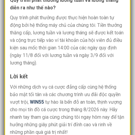
Quy trình phát thưởng lương tuần và lương tháng
diễn ra như thế nào?
Quy trình phát thưởng được thực hiện hoàn toàn tự
động bởi hệ thống máy chủ của chúng tôi. Tiền thưởng
thăng cấp, lương tuần và lương tháng sẽ được kết toán
và cộng trực tiếp vào ví tài khoản của hội viên đủ điều
kiện sau mốc thời gian 14:00 của các ngày quy định
(ngày 11/8 đối với lương tuần và ngày 3/9 đối với
lương tháng).
Lời kết
Với những dịch vụ cá cược đẳng cấp cùng hệ thống
bảo mật tối tân và các chương trình ưu đãi độc quyền
vượt trội,
WIN55
tự hào là bến đỗ an toàn, thịnh vượng
cho mọi tín đồ cá cược trong tháng 8/2026 này. Hãy
nhanh tay tham gia cùng chúng tôi ngay hôm nay để tận
hưởng những giây phút giải trí đỉnh cao và rinh về
những phần quà giá trị nhất!