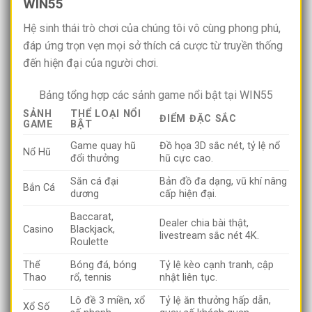
WIN55
Hệ sinh thái trò chơi của chúng tôi vô cùng phong phú,
đáp ứng trọn vẹn mọi sở thích cá cược từ truyền thống
đến hiện đại của người chơi.
Bảng tổng hợp các sảnh game nổi bật tại WIN55
SẢNH
THỂ LOẠI NỔI
ĐIỂM ĐẶC SẮC
GAME
BẬT
Game quay hũ
Đồ họa 3D sắc nét, tỷ lệ nổ
Nổ Hũ
đổi thưởng
hũ cực cao.
Săn cá đại
Bản đồ đa dạng, vũ khí nâng
Bắn Cá
dương
cấp hiện đại.
Baccarat,
Dealer chia bài thật,
Casino
Blackjack,
livestream sắc nét 4K.
Roulette
Thể
Bóng đá, bóng
Tỷ lệ kèo cạnh tranh, cập
Thao
rổ, tennis
nhật liên tục.
Lô đề 3 miền, xổ
Tỷ lệ ăn thưởng hấp dẫn,
Xổ Số