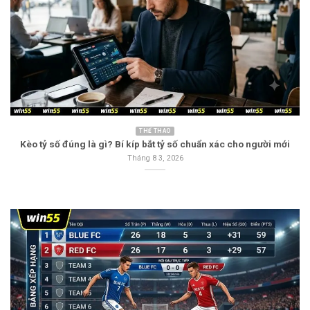
THỂ THAO
Kèo tỷ số đúng là gì? Bí kíp bắt tỷ số chuẩn xác cho người mới
Tháng 8 3, 2026