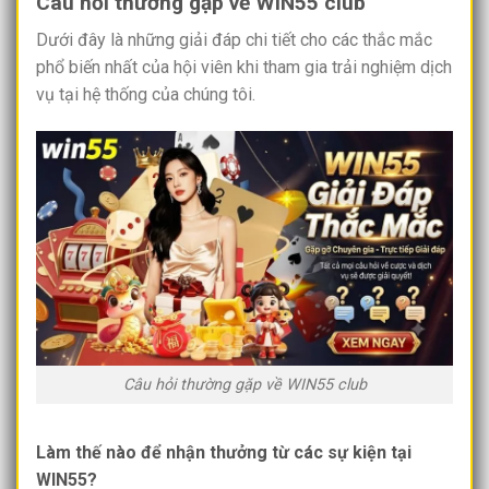
Câu hỏi thường gặp về WIN55 club
Dưới đây là những giải đáp chi tiết cho các thắc mắc
phổ biến nhất của hội viên khi tham gia trải nghiệm dịch
vụ tại hệ thống của chúng tôi.
Câu hỏi thường gặp về WIN55 club
Làm thế nào để nhận thưởng từ các sự kiện tại
WIN55?