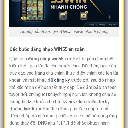
Hướng dẫn tham gia WIN55 online nhanh chóng
Các bước đăng nhập WIN55 an toàn
Quy trình
đăng nhập win55
cực kỳ tối giản nhằm tiết
kiệm thời gian tối đa cho người chơi. Đầu tiên, bạn cần
truy cập vào trang chủ chính thức, điền chính xác tên tài
khoản và mật khẩu đã
đăng ký
trước đó, sau đó nhập
mã xác minh để hoàn tất truy cập. Để đảm bảo an toàn
tuyệt đối, chúng tôi khuyến nghị hội viên không chia sẻ
thông tin tài khoản cho bất kỳ ai và luôn kiểm tra kỹ
đường link trước khi điền thông tin. Nếu gặp sự cố
đăng nhập do nhà mạng chặn, bạn có thể sử dụng ứng
dụng thay đổi DNS như 1.1.1.1 để khắc phục nhanh