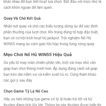
khác nhau để bạn linh hoạt lựa chọn. Bắt đầu với mức nhỏ là
cách khôn ngoan để làm quen.
Quay Và Chờ Kết Quả
Nhấn nút quay và chờ các biểu tượng dừng lại để xác định
phần thưởng của lượt chơi. Khi trúng đúng tổ hợp đặc biệt,
bạn có cơ hội kích hoạt hũ jackpot. Trải nghiệm Nổ Hũ
WIN55 mang lại cảm giác hồi hộp trong từng vòng quay.
Mẹo Chơi Nổ Hũ WIN55 Hiệu Quả
Dù yếu tố may mắn chiếm phần lớn, một vài mẹo nhỏ vẫn
giúp bạn chơi thông minh hơn. Áp dụng đúng cách sẽ giúp
bạn kéo dài niềm vui và kiểm soát rủi ro. Cùng tham khảo
các gợi ý sau đây.
Chọn Game Tỷ Lệ Nổ Cao
Hãy ưu tiên những tựa game có tỷ lệ hoàn trả tốt và hũ
thưởng đang tích lũy lớn. Thông tin này thường được hiển thị