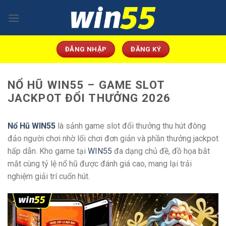
Bỏ
qua
nội
dung
ĐĂNG NHẬP
ĐĂNG KÝ
NỔ HŨ WIN55 – GAME SLOT
JACKPOT ĐỔI THƯỞNG 2026
Nổ Hũ WIN55
là sảnh game slot đổi thưởng thu hút đông
đảo người chơi nhờ lối chơi đơn giản và phần thưởng jackpot
hấp dẫn. Kho game tại
WIN55
đa dạng chủ đề, đồ họa bắt
mắt cùng tỷ lệ nổ hũ được đánh giá cao, mang lại trải
nghiệm giải trí cuốn hút.