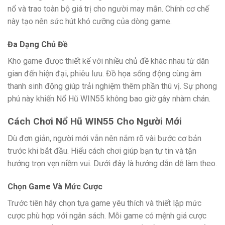
nổ và trao toàn bộ giá trị cho người may mắn. Chính cơ chế
này tạo nên sức hút khó cưỡng của dòng game.
Đa Dạng Chủ Đề
Kho game được thiết kế với nhiều chủ đề khác nhau từ dân
gian đến hiện đại, phiêu lưu. Đồ họa sống động cùng âm
thanh sinh động giúp trải nghiệm thêm phần thú vị. Sự phong
phú này khiến Nổ Hũ WIN55 không bao giờ gây nhàm chán.
Cách Chơi Nổ Hũ WIN55 Cho Người Mới
Dù đơn giản, người mới vẫn nên nắm rõ vài bước cơ bản
trước khi bắt đầu. Hiểu cách chơi giúp bạn tự tin và tận
hưởng trọn vẹn niềm vui. Dưới đây là hướng dẫn dễ làm theo.
Chọn Game Và Mức Cược
Trước tiên hãy chọn tựa game yêu thích và thiết lập mức
cược phù hợp với ngân sách. Mỗi game có mệnh giá cược