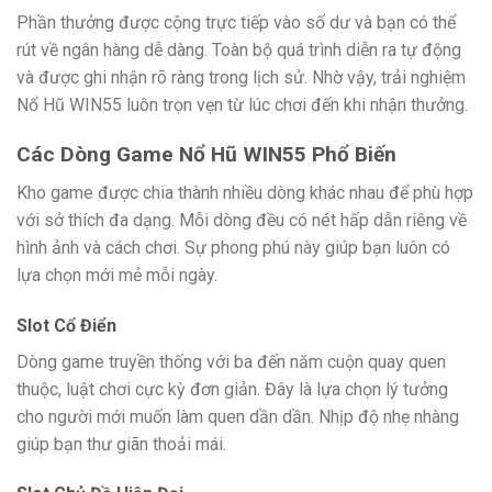
Phần thưởng được cộng trực tiếp vào số dư và bạn có thể
rút về ngân hàng dễ dàng. Toàn bộ quá trình diễn ra tự động
và được ghi nhận rõ ràng trong lịch sử. Nhờ vậy, trải nghiệm
Nổ Hũ WIN55 luôn trọn vẹn từ lúc chơi đến khi nhận thưởng.
Các Dòng Game Nổ Hũ WIN55 Phổ Biến
Kho game được chia thành nhiều dòng khác nhau để phù hợp
với sở thích đa dạng. Mỗi dòng đều có nét hấp dẫn riêng về
hình ảnh và cách chơi. Sự phong phú này giúp bạn luôn có
lựa chọn mới mẻ mỗi ngày.
Slot Cổ Điển
Dòng game truyền thống với ba đến năm cuộn quay quen
thuộc, luật chơi cực kỳ đơn giản. Đây là lựa chọn lý tưởng
cho người mới muốn làm quen dần dần. Nhịp độ nhẹ nhàng
giúp bạn thư giãn thoải mái.