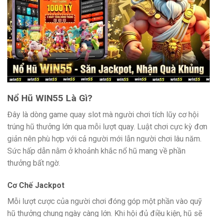
Nổ Hũ WIN55 Là Gì?
Đây là dòng game quay slot mà người chơi tích lũy cơ hội
trúng hũ thưởng lớn qua mỗi lượt quay. Luật chơi cực kỳ đơn
giản nên phù hợp với cả người mới lẫn người chơi lâu năm.
Sức hấp dẫn nằm ở khoảnh khắc nổ hũ mang về phần
thưởng bất ngờ.
Cơ Chế Jackpot
Mỗi lượt cược của người chơi đóng góp một phần vào quỹ
hũ thưởng chung ngày càng lớn. Khi hội đủ điều kiện, hũ sẽ