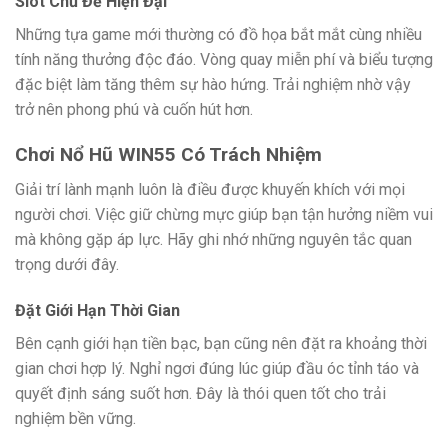
Slot Chủ Đề Hiện Đại
Những tựa game mới thường có đồ họa bắt mắt cùng nhiều
tính năng thưởng độc đáo. Vòng quay miễn phí và biểu tượng
đặc biệt làm tăng thêm sự hào hứng. Trải nghiệm nhờ vậy
trở nên phong phú và cuốn hút hơn.
Chơi Nổ Hũ WIN55 Có Trách Nhiệm
Giải trí lành mạnh luôn là điều được khuyến khích với mọi
người chơi. Việc giữ chừng mực giúp bạn tận hưởng niềm vui
mà không gặp áp lực. Hãy ghi nhớ những nguyên tắc quan
trọng dưới đây.
Đặt Giới Hạn Thời Gian
Bên cạnh giới hạn tiền bạc, bạn cũng nên đặt ra khoảng thời
gian chơi hợp lý. Nghỉ ngơi đúng lúc giúp đầu óc tỉnh táo và
quyết định sáng suốt hơn. Đây là thói quen tốt cho trải
nghiệm bền vững.