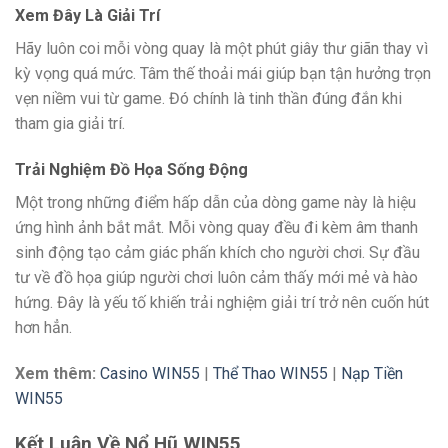
Xem Đây Là Giải Trí
Hãy luôn coi mỗi vòng quay là một phút giây thư giãn thay vì
kỳ vọng quá mức. Tâm thế thoải mái giúp bạn tận hưởng trọn
vẹn niềm vui từ game. Đó chính là tinh thần đúng đắn khi
tham gia giải trí.
Trải Nghiệm Đồ Họa Sống Động
Một trong những điểm hấp dẫn của dòng game này là hiệu
ứng hình ảnh bắt mắt. Mỗi vòng quay đều đi kèm âm thanh
sinh động tạo cảm giác phấn khích cho người chơi. Sự đầu
tư về đồ họa giúp người chơi luôn cảm thấy mới mẻ và hào
hứng. Đây là yếu tố khiến trải nghiệm giải trí trở nên cuốn hút
hơn hẳn.
Xem thêm:
Casino WIN55
|
Thể Thao WIN55
|
Nạp Tiền
WIN55
Kết Luận Về Nổ Hũ WIN55